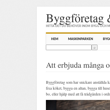
Byggföretag 
HITTA DET DU BEHÖVER INOM BYGG OCH 
Main menu
Skip to content
HEM
MASKINPARKEN
BYG
Att erbjuda många ol
Byggföretag som har snickare anställda ka
fixa köket, bygga en altan, bygga till hu
bo, eller hjälp med att få trädgården i ord