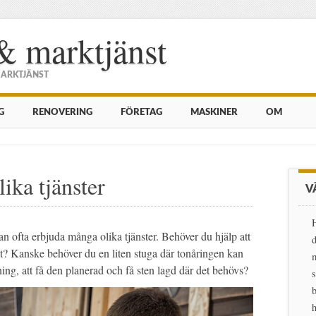
& marktjänst
MARKTJÄNST
G
RENOVERING
FÖRETAG
MASKINER
OM
ika tjänster
V
H
n ofta erbjuda många olika tjänster. Behöver du hjälp att
d
set? Kanske behöver du en liten stuga där tonåringen kan
m
ning, att få den planerad och få sten lagd där det behövs?
s
b
h