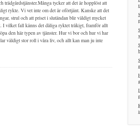
 trädgårdstjänster.Många tycker att det är hopplöst att
t
igt rykte. Vi vet inte om det är oförtjänt. Kanske att det
S
ngar, strul och att priset i slutändan blir väldigt mycket
p
I vilket fall känns det dåliga ryktet tråkigt, framför allt
S
köpa den här typen av tjänster. Hur vi bor och hur vi har
w
ar väldigt stor roll i våra liv, och allt kan man ju inte
S
S
H
g
I
R
i