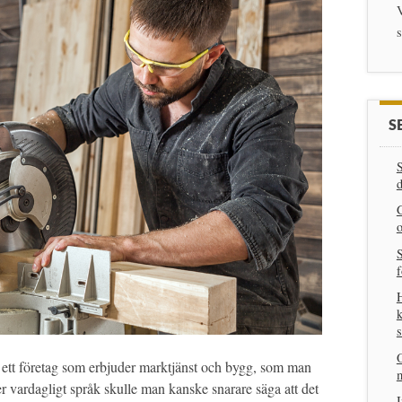
V
S
S
d
G
o
S
f
H
k
s
O
v ett företag som erbjuder marktjänst och bygg, som man
mer vardagligt språk skulle man kanske snarare säga att det
I