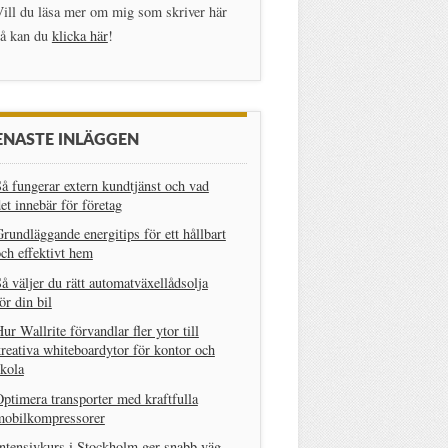
ill du läsa mer om mig som skriver här
så kan du
klicka här
!
ENASTE INLÄGGEN
å fungerar extern kundtjänst och vad
et innebär för företag
rundläggande energitips för ett hållbart
ch effektivt hem
å väljer du rätt automatväxellådsolja
ör din bil
ur Wallrite förvandlar fler ytor till
reativa whiteboardytor för kontor och
kola
ptimera transporter med kraftfulla
mobilkompressorer
ntensivkurs i Stockholm ger snabb väg